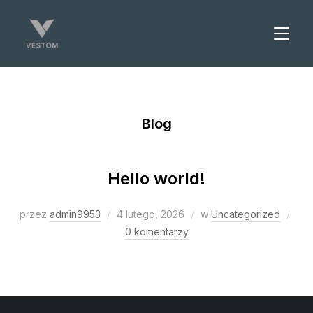
PRZEŁ
Blog
Hello world!
przez
admin9953
4 lutego, 2026
w
Uncategorized
0 komentarzy