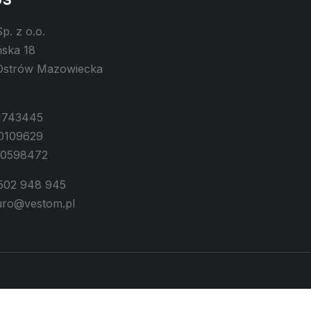
US
p. z o.o.
ńska 18
Ostrów Mazowiecka
1743445
0109629
00598472
 502 948 945
iuro@vestom.pl