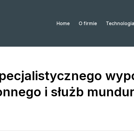
Home
O firmie
Technologi
pecjalistycznego wyp
onnego i służb mund