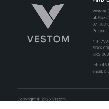
FIND 
Vestom S
ul. Róża
07-300 
Poland
NIP 759
BDO: 00
KRS 00
tel: +48
email: b
Copyright © 2026 Vestom
Zaprojectowane przez
WPZOOM